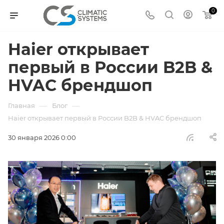
0
Haier открывает
первый в России B2B &
HVAC брендшоп
—
—
Главная
Блог
Haier открывает первый в России B2B & HVAC брендшоп
30 января 2026 0:00