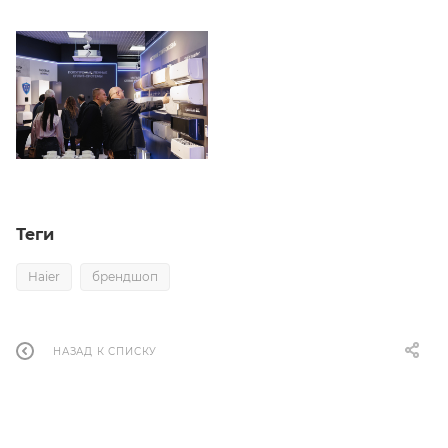
Теги
Haier
брендшоп
НАЗАД К СПИСКУ