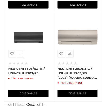
ПОД ЗАКАЗ
ПОД ЗАКАЗ
HSU-07HFF303/R3 -B /
HSU-12HFF203/R3-G /
HSU-07HUF303/R3
HSU-12HUF203/R3
(2025) (AAAE1GE00RU,
Нет в наличии
AACK34E00RU)
Нет в наличии
ПОД ЗАКАЗ
ПОД ЗАКАЗ
←
ctrl
Пред.
След.
ctrl
→