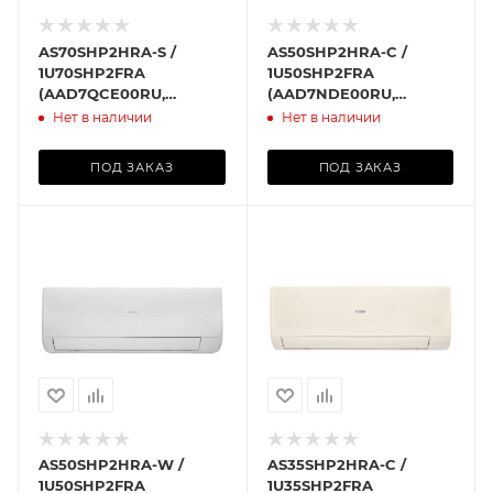
AS70SHP2HRA-S /
AS50SHP2HRA-C /
1U70SHP2FRA
1U50SHP2FRA
(AAD7QCE00RU,
(AAD7NDE00RU,
AAD7S9E00RU)
AAD7PBE00RU)
Нет в наличии
Нет в наличии
ПОД ЗАКАЗ
ПОД ЗАКАЗ
AS50SHP2HRA-W /
AS35SHP2HRA-C /
1U50SHP2FRA
1U35SHP2FRA