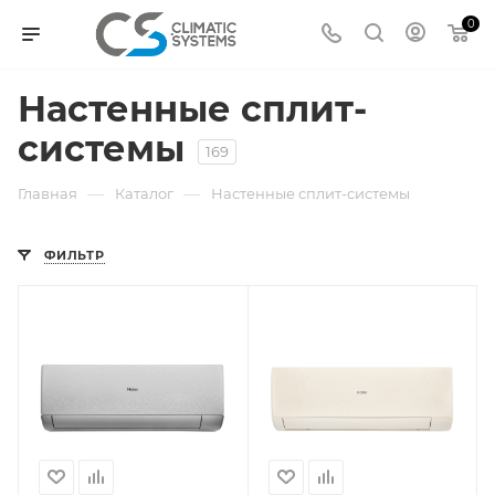
0
Настенные сплит-
системы
169
—
—
Главная
Каталог
Настенные сплит-системы
ФИЛЬТР