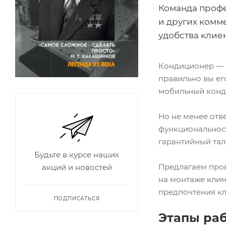
Команда профе
и других комм
удобства клиен
Кондиционер — н
правильно вы ег
мобильный конд
Но не менее отв
функциональност
гарантийный тал
Будьте в курсе наших
Предлагаем пров
акций и новостей
на монтаже клим
предпочтения кл
ПОДПИСАТЬСЯ
Этапы ра