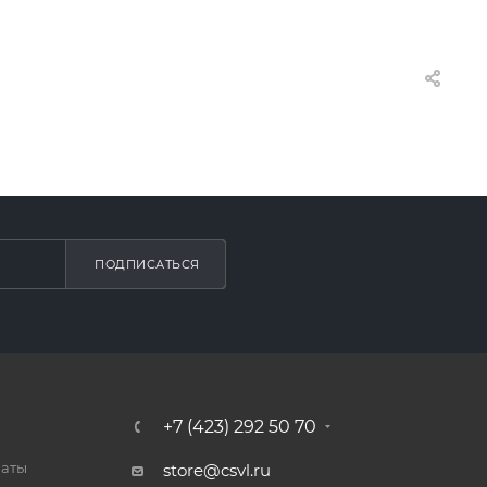
ПОДПИСАТЬСЯ
+7 (423) 292 50 70
латы
store@csvl.ru