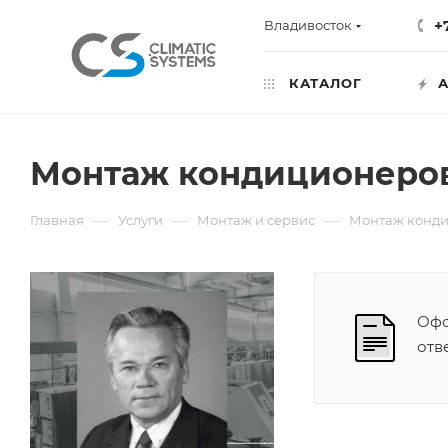
+
Владивосток
КАТАЛОГ
А
Монтаж кондиционеро
—
—
—
Главная
Услуги
Монтаж и сервис
Монтаж конд
Офо
отв