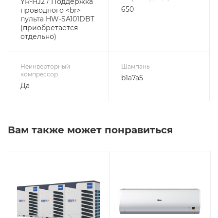
YR-HJ2 / Поддержка
650
проводного <br>
пульта HW-SA101DBT
(приобретается
отдельно)
Неинверторный
Шампань
компрессор
b1a7a5
Да
Вам также может понравиться