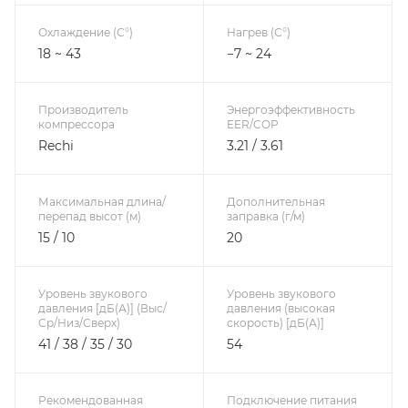
Охлаждение (С°)
Нагрев (С°)
18 ~ 43
−7 ~ 24
Производитель
Энергоэффективность
компрессора
EER/COP
Rechi
3.21 / 3.61
Максимальная длина/
Дополнительная
перепад высот (м)
заправка (г/м)
15 / 10
20
Уровень звукового
Уровень звукового
давления [дБ(А)] (Выс/
давления (высокая
Ср/Низ/Сверх)
скорость) [дБ(А)]
41 / 38 / 35 / 30
54
Рекомендованная
Подключение питания