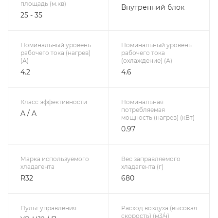
площадь (м.кв)
Внутренний блок
25 - 35
Номинальный уровень
Номинальный уровень
рабочего тока (нагрев)
рабочего тока
(А)
(охлаждение) (А)
4.2
4.6
Класс эффективности
Номинальная
потребляемая
A / A
мощность (нагрев) (кВт)
0.97
Марка используемого
Вес заправляемого
хладагента
хладагента (г)
R32
680
Пульт управления
Расход воздуха (высокая
скорость) (м3/ч)