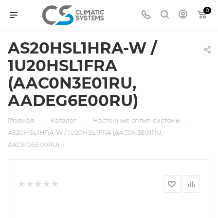
0
AS20HSL1HRA-W /
1U20HSL1FRA
(AAC0N3E01RU,
AADEG6E00RU)
—
—
—
Главная
Каталог
Настенные сплит-системы
AS20HSL1HRA-W / 1U20HSL1FRA (AAC0N3E01RU,
AADEG6E00RU)