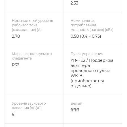
2.53
Номинальный уровень
Номинальная
рабочего тока
потребляемая
(охлаждение) (А)
мощность (нагрев) (кВт)
2.78
0.58 (0.4 ~ 0.75)
Марка используемого
Пульт управления
хладагента
YR-HE2 / Поддержка
R32
адаптера
проводного пульта
WK-B
(приобретается
отдельно)
Уровень звукового
Белый
давления [дБ(А)]
ffffff
51