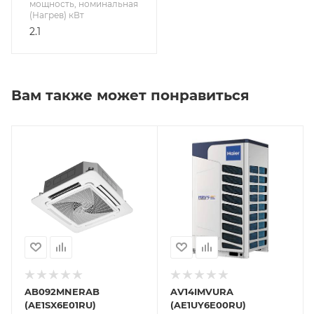
мощность, номинальная
(Нагрев) кВт
2.1
Вам также может понравиться
AB092MNERAB
AV14IMVURA
(AE1SX6E01RU)
(AE1UY6E00RU)