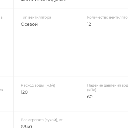
ов
Тип вентилятора
Количество вентилят
Осевой
12
Расход воды, (м3/ч)
Падение давления вод
ка
(кПа)
120
60
Вес агрегата (сухой), кг
6840