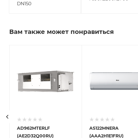
DN150
Вам также может понравиться
AD962MTERLF
AS122MNERA
(AE2D32Q00RU)
(AAA2H1E1FRU)