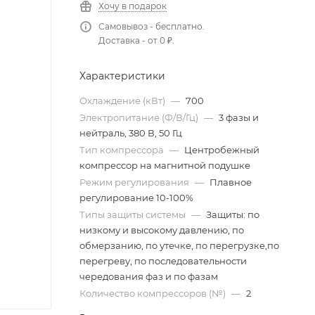
Хочу в подарок
Самовывоз - бесплатно.
Доставка - от 0 ₽.
Характеристики
Охлаждение (кВт)
—
700
Электропитание (Ф/В/Гц)
—
3 фазы и
нейтраль, 380 В, 50 Гц
Тип компрессора
—
Центробежный
компрессор на магнитной подушке
Режим регулирования
—
Плавное
регулирование 10-100%
Типы защиты системы
—
Защиты: по
низкому и высокому давлению, по
обмерзанию, по утечке, по перегрузке,по
перегреву, по последовательности
чередования фаз и по фазам
Количество компрессоров (№)
—
2