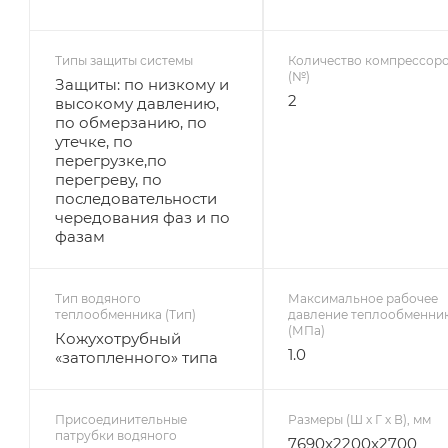
Типы защиты системы
Количество компрессор
(№)
Защиты: по низкому и
2
высокому давлению,
по обмерзанию, по
утечке, по
перегрузке,по
перегреву, по
последовательности
чередования фаз и по
фазам
Тип водяного
Максимальное рабочее
теплообменника (Тип)
давление теплообменни
(МПа)
Кожухотрубный
1.0
«затопленного» типа
Присоединительные
Размеры (Ш х Г х В), мм
патрубки водяного
7690x2200x2700