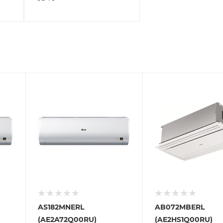
AS182MNERL
AB072MBERL
(AE2A72Q00RU)
(AE2HS1Q00RU)