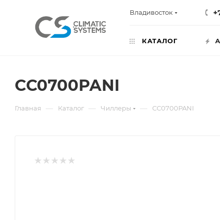
+
Владивосток
КАТАЛОГ
А
CC0700PANI
—
—
—
Главная
Каталог
Чиллеры
CC0700PANI