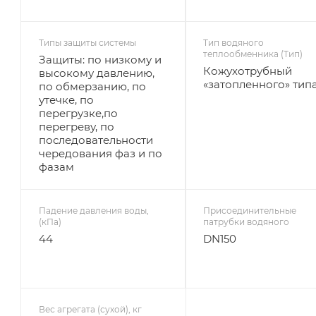
Типы защиты системы
Тип водяного
теплообменника (Тип)
Защиты: по низкому и
Кожухотрубный
высокому давлению,
«затопленного» тип
по обмерзанию, по
утечке, по
перегрузке,по
перегреву, по
последовательности
чередования фаз и по
фазам
Падение давления воды,
Присоединительные
(кПа)
патрубки водяного
44
DN150
Вес агрегата (сухой), кг