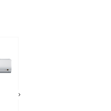
HCM-05 (AA12G0E29RU)
HA-MA-1ADB
(AA96Q0E00RU
Нет в наличии