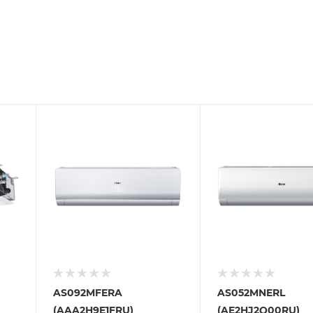
AS092MFERA
AS052MNERL
(AAA2H9E1FRU)
(AE2HJ2Q00RU)