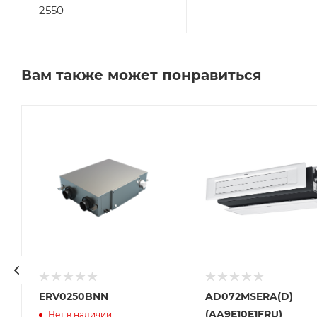
2550
Вам также может понравиться
ERV0250BNN
AD072MSERA(D)
(AA9E10E1FRU)
Нет в наличии