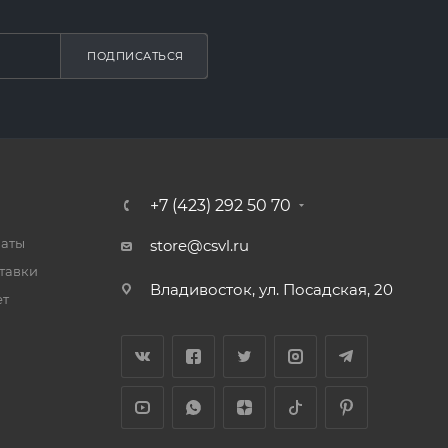
ПОДПИСАТЬСЯ
+7 (423) 292 50 70
латы
store@csvl.ru
тавки
Владивосток, ул. Посадская, 20
ет