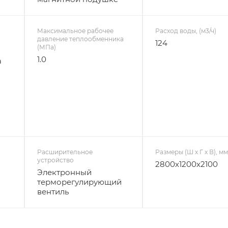
Максимальное рабочее
Расход воды, (м3/ч)
давление теплообменника
124
(МПа)
1.0
а
Расширительное
Размеры (Ш х Г х В), м
устройство
2800х1200х2100
Электронный
терморегулирующий
вентиль