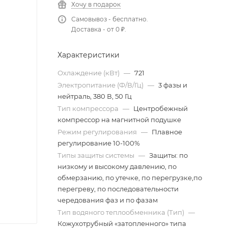
Хочу в подарок
Самовывоз - бесплатно.
Доставка - от 0 ₽.
Характеристики
Охлаждение (кВт)
—
721
Электропитание (Ф/В/Гц)
—
3 фазы и
нейтраль, 380 В, 50 Гц
Тип компрессора
—
Центробежный
компрессор на магнитной подушке
Режим регулирования
—
Плавное
регулирование 10-100%
Типы защиты системы
—
Защиты: по
низкому и высокому давлению, по
обмерзанию, по утечке, по перегрузке,по
перегреву, по последовательности
чередования фаз и по фазам
Тип водяного теплообменника (Тип)
—
Кожухотрубный «затопленного» типа