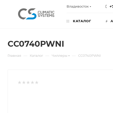
+
Владивосток
КАТАЛОГ
А
CC0740PWNI
—
—
—
Главная
Каталог
Чиллеры
CC0740PWNI