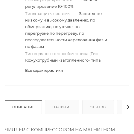
регулирование 10-100%
Типы защиты системы
—
Защиты: по
низкому и высокому давлению, по
обмерзанию, по утечке, по
перегрузке,по перегреву, по
последовательности чередования фаз и
по фазам
Тип водяного теплообменника (Тип)
—
Кожухотрубный «затопленного» типа
Все характеристики
ОПИСАНИЕ
НАЛИЧИЕ
ОТЗЫВЫ
КАК
ЧИЛЛЕР С КОМПРЕССОРОМ НА МАГНИТНОМ