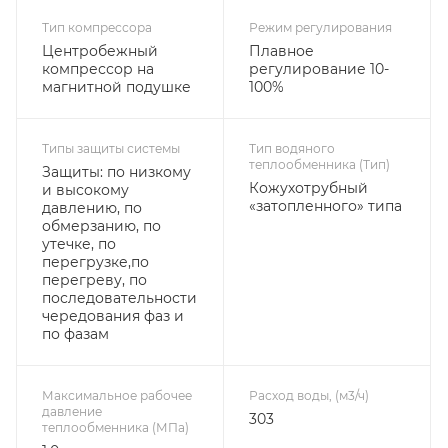
Тип компрессора
Режим регулирования
Центробежный
Плавное
компрессор на
регулирование 10-
магнитной подушке
100%
Типы защиты системы
Тип водяного
теплообменника (Тип)
Защиты: по низкому
Кожухотрубный
и высокому
«затопленного» типа
давлению, по
обмерзанию, по
утечке, по
перегрузке,по
перегреву, по
последовательности
чередования фаз и
по фазам
Максимальное рабочее
Расход воды, (м3/ч)
давление
303
теплообменника (МПа)