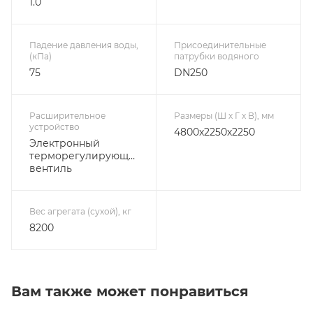
1.0
Падение давления воды,
Присоединительные
(кПа)
патрубки водяного
75
DN250
Расширительное
Размеры (Ш х Г х В), мм
устройство
4800х2250х2250
Электронный
терморегулирующий
вентиль
Вес агрегата (сухой), кг
8200
Вам также может понравиться