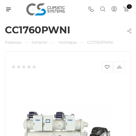
0
CC1760PWNI
—
—
—
Главная
Каталог
Чиллеры
CC1760PWNI