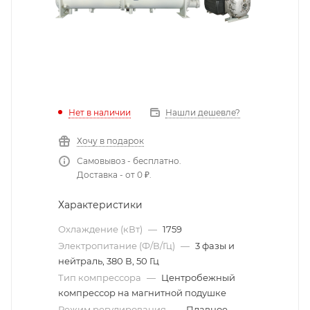
Нет в наличии
Нашли дешевле?
Хочу в подарок
Самовывоз - бесплатно.
Доставка - от 0 ₽.
Характеристики
Охлаждение (кВт)
—
1759
Электропитание (Ф/В/Гц)
—
3 фазы и
нейтраль, 380 В, 50 Гц
Тип компрессора
—
Центробежный
компрессор на магнитной подушке
Режим регулирования
—
Плавное