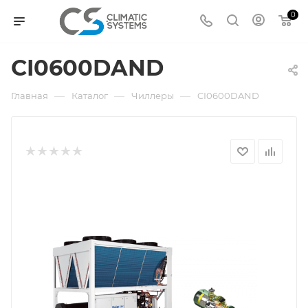
0
CI0600DAND
—
—
—
Главная
Каталог
Чиллеры
CI0600DAND