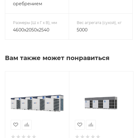
оребрением
Размеры (Ш х Г х В), мм
Вес агрегата (сухой), кг
4600x2050x2540
5000
Вам также может понравиться