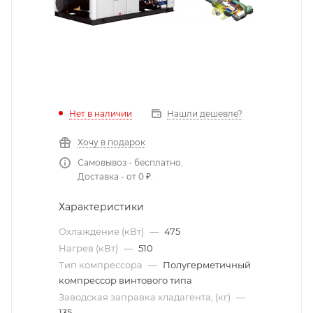
Нет в наличии
Нашли дешевле?
Хочу в подарок
Самовывоз - бесплатно.
Доставка - от 0 ₽.
Характеристики
Охлаждение (кВт)
—
475
Нагрев (кВт)
—
510
Тип компрессора
—
Полугерметичный
компрессор винтового типа
Заводская заправка хладагента, (кг)
—
135