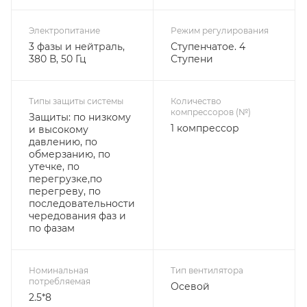
Электропитание
Режим регулирования
3 фазы и нейтраль,
Ступенчатое. 4
380 В, 50 Гц
Ступени
Типы защиты системы
Количество
компрессоров (№)
Защиты: по низкому
1 компрессор
и высокому
давлению, по
обмерзанию, по
утечке, по
перегрузке,по
перегреву, по
последовательности
чередования фаз и
по фазам
Номинальная
Тип вентилятора
потребляемая
Осевой
2.5*8