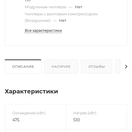
Модульные чиллеры
—
Нет
Чиллеры с винтовым компрессором
(Воздушные)
—
Нет
Все характеристики
ОПИСАНИЕ
НАЛИЧИЕ
ОТЗЫВЫ
КАК
Характеристики
Охлаждение (кВт)
Нагрев (кВт)
475
510