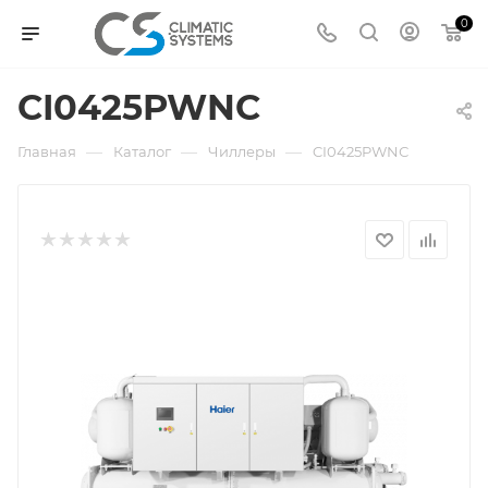
0
CI0425PWNС
—
—
—
Главная
Каталог
Чиллеры
CI0425PWNС