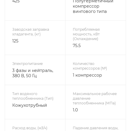
425
Полугерметичный
компрессор
винтового типа
Заводская заправка
Потребляемая
хладагента, (кг)
мощность, кВт
(Охлаждение)
125
75.5
Электропитание
Количество
компрессоров (№)
3 фазы и нейтраль,
1 компрессор
380 В, 50 Гц
Тип водяного
Максимальное рабочее
теплообменника (Тип)
давление
теплообменника (МПа)
Кожухотрубный
1.0
Расход воды, (м3/ч)
Падение давления воды,