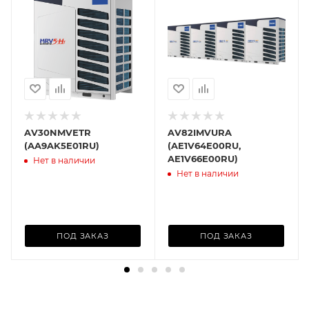
AV30NMVETR
AV82IMVURA
(AA9AK5E01RU)
(AE1V64E00RU,
AE1V66E00RU)
Нет в наличии
Нет в наличии
ПОД ЗАКАЗ
ПОД ЗАКАЗ