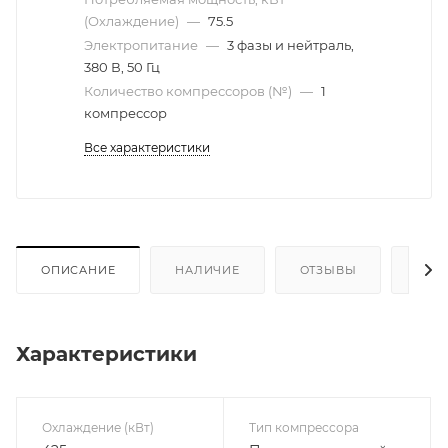
(Охлаждение)
—
75.5
Электропитание
—
3 фазы и нейтраль,
380 В, 50 Гц
Количество компрессоров (№)
—
1
компрессор
Все характеристики
ОПИСАНИЕ
НАЛИЧИЕ
ОТЗЫВЫ
КАК
Характеристики
Охлаждение (кВт)
Тип компрессора