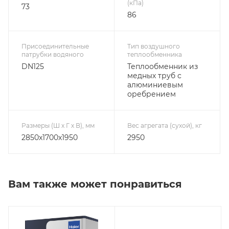
(кПа)
73
86
Присоединительные
Тип воздушного
патрубки водяного
теплообменника
DN125
Теплообменник из
медных труб с
алюминиевым
оребрением
Размеры (Ш х Г х В), мм
Вес агрегата (сухой), кг
2850x1700x1950
2950
Вам также может понравиться