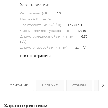
Характеристики
Охлаждение (кВт)
—
5.2
Нагрев (кВт)
—
6.0
Электропитание (Ф/В/Гц)
—
1 / 230 / 50
Чистый вес/Вес в упаковке (кг)
—
12 / 15
Диаметр жидкостной линии (мм)
—
6.35
(1/4)
Диаметр газовой линии (мм)
—
12.7 (1/2)
Все характеристики
ОПИСАНИЕ
НАЛИЧИЕ
ОТЗЫВЫ
КАК
Характеристики