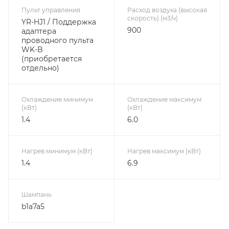
Пульт управления
Расход воздуха (высокая
скорость) (м3/ч)
YR-HJ1 / Поддержка
900
адаптера
проводного пульта
WK-B
(приобретается
отдельно)
Охлаждение минимум
Охлаждение максимум
(кВт)
(кВт)
1.4
6.0
Нагрев минимум (кВт)
Нагрев максимум (кВт)
1.4
6.9
Шампань
b1a7a5