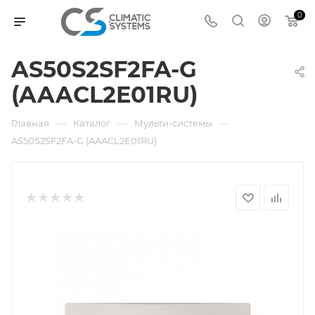
0
AS50S2SF2FA-G
(AAACL2E01RU)
—
—
—
Главная
Каталог
Мульти-системы
AS50S2SF2FA-G (AAACL2E01RU)