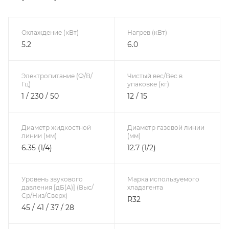
Охлаждение (кВт)
Нагрев (кВт)
5.2
6.0
Электропитание (Ф/В/
Чистый вес/Вес в
Гц)
упаковке (кг)
1 / 230 / 50
12 / 15
Диаметр жидкостной
Диаметр газовой линии
линии (мм)
(мм)
6.35 (1/4)
12.7 (1/2)
Уровень звукового
Марка используемого
давления [дБ(А)] (Выс/
хладагента
Ср/Низ/Сверх)
R32
45 / 41 / 37 / 28