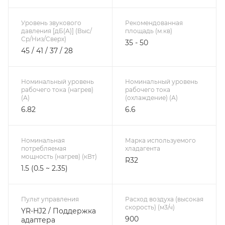
Уровень звукового
Рекомендованная
давления [дБ(А)] (Выс/
площадь (м.кв)
Ср/Низ/Сверх)
35 - 50
45 / 41 / 37 / 28
Номинальный уровень
Номинальный уровень
рабочего тока (нагрев)
рабочего тока
(А)
(охлаждение) (А)
6.82
6.6
Номинальная
Марка используемого
потребляемая
хладагента
мощность (нагрев) (кВт)
R32
1.5 (0.5 ~ 2.35)
Пульт управления
Расход воздуха (высокая
скорость) (м3/ч)
YR-HJ2 / Поддержка
900
адаптера