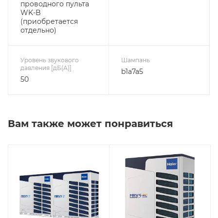
проводного пульта
WK-B
(приобретается
отдельно)
Уровень звукового
Шампань
давления [дБ(А)]
b1a7a5
50
Вам также может понравиться