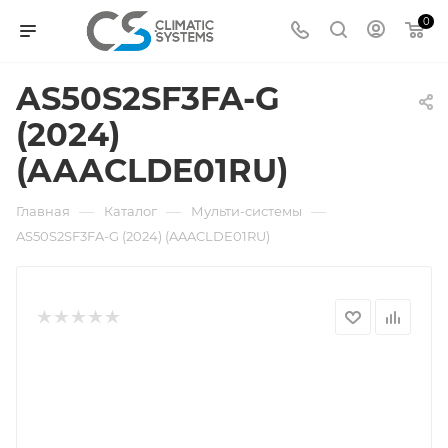
0
AS50S2SF3FA-G
(2024)
(AAACLDE01RU)
—
—
—
Главная
Каталог
Мульти-системы
AS50S2SF3FA-G (2024) (AAACLDE01RU)