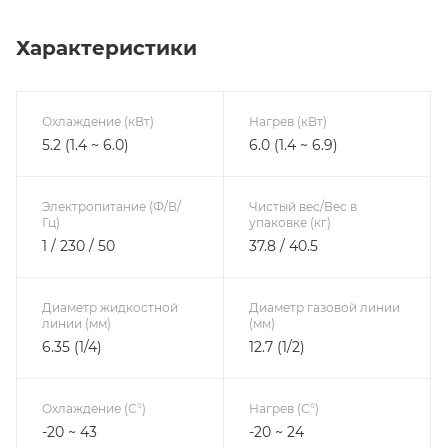
Характеристики
Охлаждение (кВт)
Нагрев (кВт)
5.2 (1.4 ~ 6.0)
6.0 (1.4 ~ 6.9)
Электропитание (Ф/В/
Чистый вес/Вес в
Гц)
упаковке (кг)
1 / 230 / 50
37.8 / 40.5
Диаметр жидкостной
Диаметр газовой линии
линии (мм)
(мм)
6.35 (1/4)
12.7 (1/2)
Охлаждение (С°)
Нагрев (С°)
-20 ~ 43
-20 ~ 24