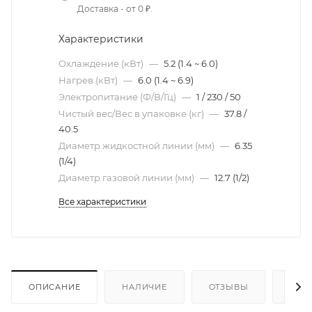
Доставка - от 0 ₽.
Характеристики
Охлаждение (кВт)
—
5.2 (1.4 ~ 6.0)
Нагрев (кВт)
—
6.0 (1.4 ~ 6.9)
Электропитание (Ф/В/Гц)
—
1 / 230 / 50
Чистый вес/Вес в упаковке (кг)
—
37.8 /
40.5
Диаметр жидкостной линии (мм)
—
6.35
(1/4)
Диаметр газовой линии (мм)
—
12.7 (1/2)
Все характеристики
ОПИСАНИЕ
НАЛИЧИЕ
ОТЗЫВЫ
КАК