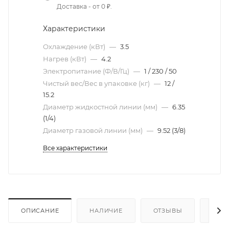
Доставка - от 0 ₽.
Характеристики
Охлаждение (кВт)
—
3.5
Нагрев (кВт)
—
4.2
Электропитание (Ф/В/Гц)
—
1 / 230 / 50
Чистый вес/Вес в упаковке (кг)
—
12 /
15.2
Диаметр жидкостной линии (мм)
—
6.35
(1/4)
Диаметр газовой линии (мм)
—
9.52 (3/8)
Все характеристики
ОПИСАНИЕ
НАЛИЧИЕ
ОТЗЫВЫ
КАК