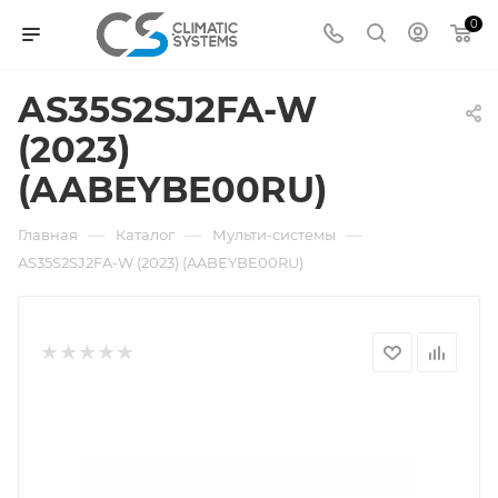
0
AS35S2SJ2FA-W
(2023)
(AABEYBE00RU)
—
—
—
Главная
Каталог
Мульти-системы
AS35S2SJ2FA-W (2023) (AABEYBE00RU)