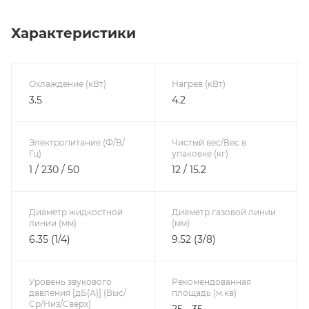
Характеристики
Охлаждение (кВт)
Нагрев (кВт)
3.5
4.2
Электропитание (Ф/В/
Чистый вес/Вес в
Гц)
упаковке (кг)
1 / 230 / 50
12 / 15.2
Диаметр жидкостной
Диаметр газовой линии
линии (мм)
(мм)
6.35 (1/4)
9.52 (3/8)
Уровень звукового
Рекомендованная
давления [дБ(А)] (Выс/
площадь (м.кв)
Ср/Низ/Сверх)
25 - 35