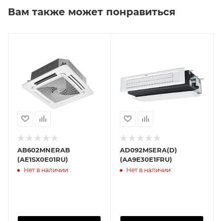
Вам также может понравиться
AB602MNERAB
AD092MSERA(D)
(AE1SX0E01RU)
(AA9E30E1FRU)
Нет в наличии
Нет в наличии