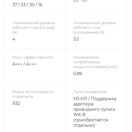
37 / 33 / 30 / 16
Номинальный уровень
Номинальный уровень
рабочего тока (нагрев)
рабочего тока
(А)
(охлаждение) (А)
4
3.5
Класс эффективности
Номинальная
потребляемая
A+++ / А+++
мощность (нагрев) (кВт)
0.89
Марка используемого
Пульт управления
хладагента
YR-HJ1 / Поддержка
R32
адаптера
проводного пульта
WK-B
(приобретается
отдельно)