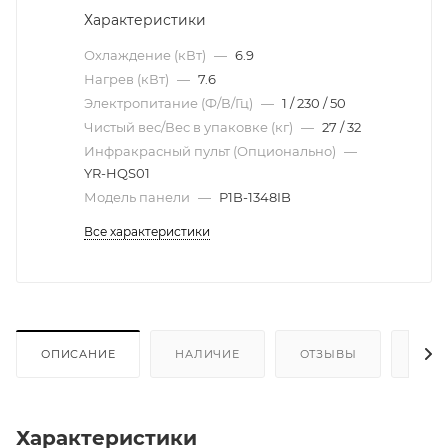
Характеристики
Охлаждение (кВт)
—
6.9
Нагрев (кВт)
—
7.6
Электропитание (Ф/В/Гц)
—
1 / 230 / 50
Чистый вес/Вес в упаковке (кг)
—
27 / 32
Инфракрасный пульт (Опционально)
—
YR-HQS01
Модель панели
—
P1B-1348IB
Все характеристики
ОПИСАНИЕ
НАЛИЧИЕ
ОТЗЫВЫ
КАК
Характеристики