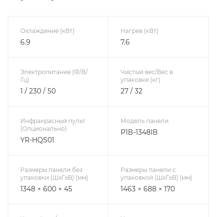
Охлаждение (кВт)
Нагрев (кВт)
6.9
7.6
Электропитание (Ф/В/
Чистый вес/Вес в
Гц)
упаковке (кг)
1 / 230 / 50
27 / 32
Инфракрасный пульт
Модель панели
(Опционально)
P1B-1348IB
YR-HQS01
Размеры панели без
Размеры панели с
упаковки (ШxГxВ) (мм)
упаковкой (ШxГxВ) (мм)
1348 × 600 × 45
1463 × 688 × 170