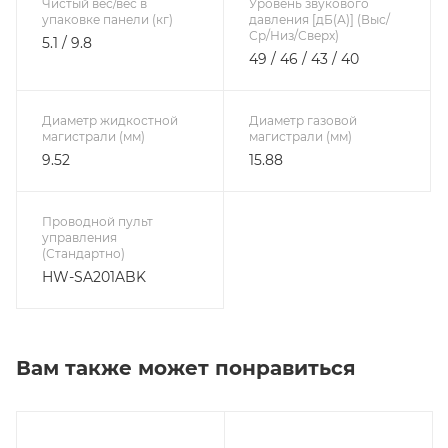
Чистый вес/вес в
Уровень звукового
упаковке панели (кг)
давления [дБ(А)] (Выс/
Ср/Низ/Сверх)
5.1 / 9.8
49 / 46 / 43 / 40
Диаметр жидкостной
Диаметр газовой
магистрали (мм)
магистрали (мм)
9.52
15.88
Проводной пульт
управления
(Стандартно)
HW-SA201ABK
Вам также может понравиться