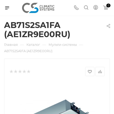
0
AB71S2SA1FA
(AE1ZR9E00RU)
—
—
—
Главная
Каталог
Мульти-системы
AB71S2SA1FA (AE1ZR9E00RU)