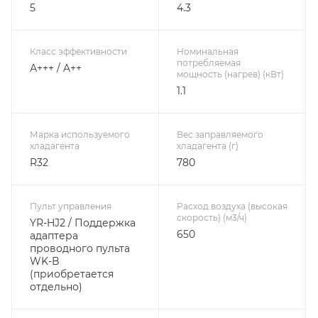
5
4.3
Класс эффективности
Номинальная
потребляемая
А+++ / A++
мощность (нагрев) (кВт)
1.1
Марка используемого
Вес заправляемого
хладагента
хладагента (г)
R32
780
Пульт управления
Расход воздуха (высокая
скорость) (м3/ч)
YR-HJ2 / Поддержка
650
адаптера
проводного пульта
WK-B
(приобретается
отдельно)