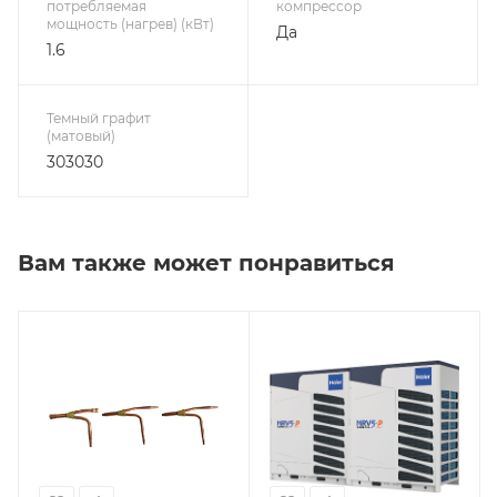
потребляемая
компрессор
мощность (нагрев) (кВт)
Да
1.6
Темный графит
(матовый)
303030
Вам также может понравиться