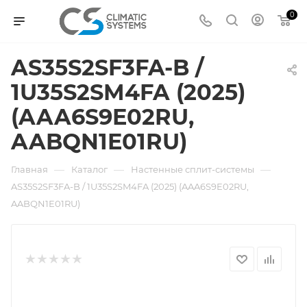
0
AS35S2SF3FA-B /
1U35S2SM4FA (2025)
(AAA6S9E02RU,
AABQN1E01RU)
—
—
—
Главная
Каталог
Настенные сплит-системы
AS35S2SF3FA-B / 1U35S2SM4FA (2025) (AAA6S9E02RU,
AABQN1E01RU)