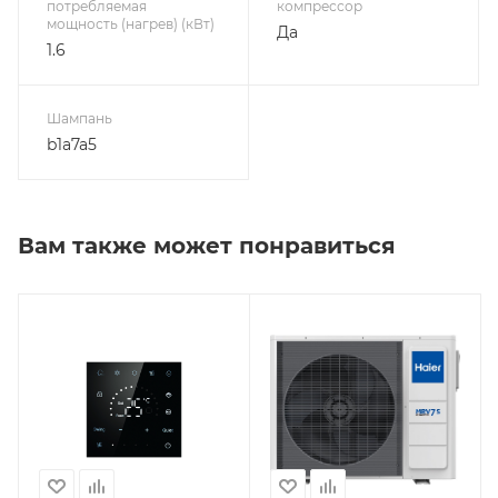
потребляемая
компрессор
мощность (нагрев) (кВт)
Да
1.6
Шампань
b1a7a5
Вам также может понравиться