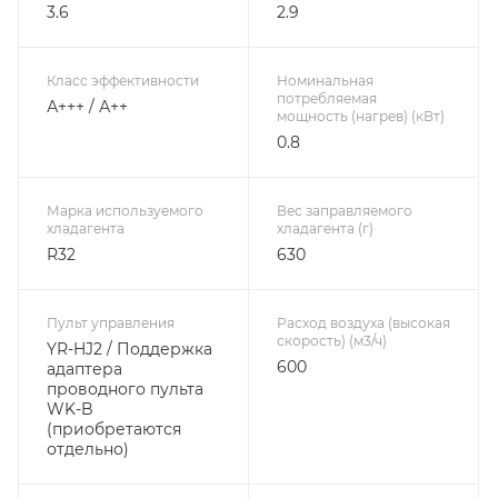
3.6
2.9
Класс эффективности
Номинальная
потребляемая
А+++ / А++
мощность (нагрев) (кВт)
0.8
Марка используемого
Вес заправляемого
хладагента
хладагента (г)
R32
630
Пульт управления
Расход воздуха (высокая
скорость) (м3/ч)
YR-HJ2 / Поддержка
600
адаптера
проводного пульта
WK-B
(приобретаются
отдельно)