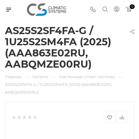
0
AS25S2SF4FA-G /
1U25S2SM4FA (2025)
(AAA863E02RU,
AABQMZE00RU)
—
—
—
Главная
Каталог
Настенные сплит-системы
AS25S2SF4FA-G / 1U25S2SM4FA (2025) (AAA863E02RU,
AABQMZE00RU)