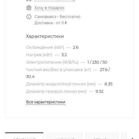
Хочу в подарок
Самовывоз - бесплатно.
Доставка - от 0 ₽.
Характеристики
Охлаждение (кВт)
—
2.6
Нагрев (кВт)
—
3.2
Электропитание (Ф/В/Гц)
—
1 / 230 / 50
Чистый вес/Вес в упаковке (кг)
—
27.6 /
30.4
Диаметр жидкостной линии (мм)
—
6.35
Диаметр газовой линии (мм)
—
9.52
Все характеристики