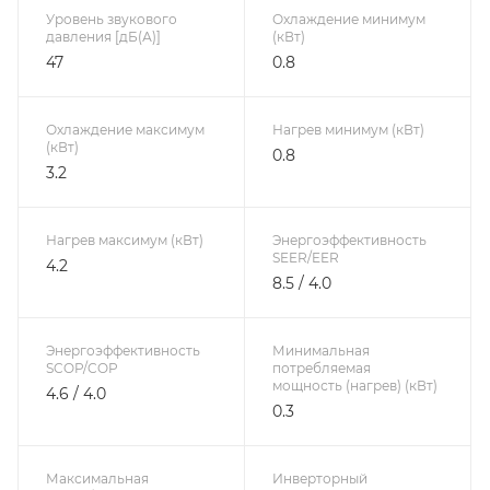
Уровень звукового
Охлаждение минимум
давления [дБ(А)]
(кВт)
47
0.8
Охлаждение максимум
Нагрев минимум (кВт)
(кВт)
0.8
3.2
Нагрев максимум (кВт)
Энергоэффективность
SEER/EER
4.2
8.5 / 4.0
Энергоэффективность
Минимальная
SCOP/COP
потребляемая
мощность (нагрев) (кВт)
4.6 / 4.0
0.3
Максимальная
Инверторный