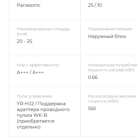
Panasonic
25 / 10
Рекомендованная площадь
Подключение питания
(м.кв)
Наружный блок
20 - 25
Класс эффективности
Номинальная потребляе
мощность (нагрев) (кВт)
A+++ / А+++
0.66
Пульт управления
Расход воздуха (высокая
скорость) (м3/ч)
YR-HJ2 / Поддержка
550
адаптера проводного
пульта WK-B
(приобретается
отдельно)