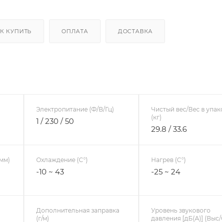
К КУПИТЬ
ОПЛАТА
ДОСТАВКА
Электропитание (Ф/В/Гц)
Чистый вес/Вес в упак
(кг)
1 / 230 / 50
29.8 / 33.6
мм)
Охлаждение (С°)
Нагрев (С°)
-10 ~ 43
-25 ~ 24
Дополнительная заправка
Уровень звукового
(г/м)
давления [дБ(А)] (Выс/