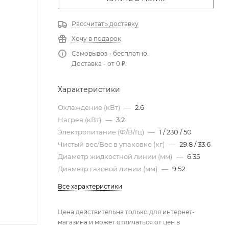
Рассчитать доставку
Хочу в подарок
Самовывоз - бесплатно.
Доставка - от 0 ₽.
Характеристики
Охлаждение (кВт)
—
2.6
Нагрев (кВт)
—
3.2
Электропитание (Ф/В/Гц)
—
1 / 230 / 50
Чистый вес/Вес в упаковке (кг)
—
29.8 / 33.6
Диаметр жидкостной линии (мм)
—
6.35
Диаметр газовой линии (мм)
—
9.52
Все характеристики
Цена действительна только для интернет-
магазина и может отличаться от цен в