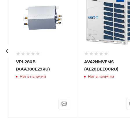
VP1-280B
AV42NMVEMS
(AAA380E29RU)
(AE20BEE00RU)
WE00RU)
Нет в наличии
Нет в наличии