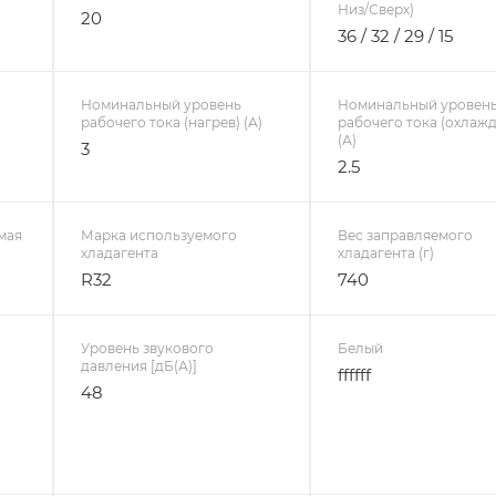
Низ/Сверх)
20
36 / 32 / 29 / 15
Номинальный уровень
Номинальный уровен
рабочего тока (нагрев) (А)
рабочего тока (охлаж
(А)
3
2.5
мая
Марка используемого
Вес заправляемого
хладагента
хладагента (г)
R32
740
Уровень звукового
Белый
давления [дБ(А)]
ffffff
48