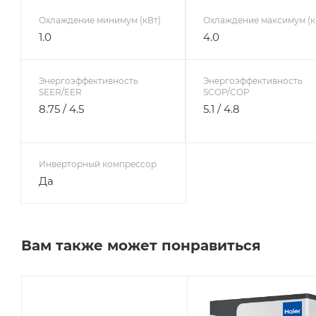
Охлаждение минимум (кВт)
Охлаждение максимум (к
1.0
4.0
Энергоэффективность
Энергоэффективность
SEER/EER
SCOP/COP
8.75 / 4.5
5.1 / 4.8
Инверторный компрессор
Да
Вам также может понравиться