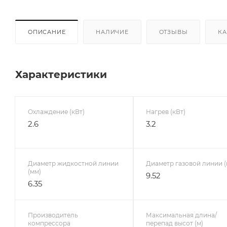
ОПИСАНИЕ
НАЛИЧИЕ
ОТЗЫВЫ
КА
Характеристики
Охлаждение (кВт)
Нагрев (кВт)
2.6
3.2
Диаметр жидкостной линии
Диаметр газовой линии (
(мм)
9.52
6.35
Производитель
Максимальная длина/
компрессора
перепад высот (м)