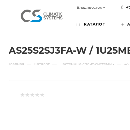
+
Владивосток
КАТАЛОГ
А
AS25S2SJ3FA-W / 1U25M
—
—
—
Главная
Каталог
Настенные сплит-системы
AS