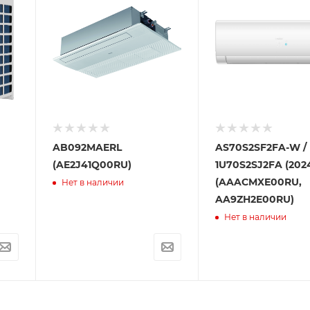
AB092MAERL
AS70S2SF2FA-W /
(AE2J41Q00RU)
1U70S2SJ2FA (202
(AAACMXE00RU,
Нет в наличии
AA9ZH2E00RU)
Нет в наличии