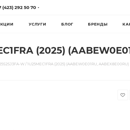
7 (423) 292 50 70
КЦИИ
УСЛУГИ
БЛОГ
БРЕНДЫ
КА
EC1FRA (2025) (AABEW0E
25S2SJ3FA-W / 1U25MEC1FRA (2025) (AABEW0E01RU, AABEX8E00RU)