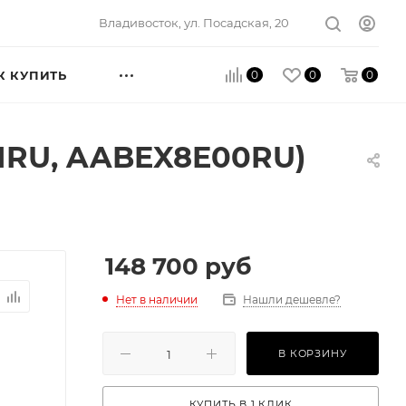
Владивосток, ул. Посадская, 20
0
0
0
К КУПИТЬ
01RU, AABEX8E00RU)
148 700
руб
Нет в наличии
Нашли дешевле?
В КОРЗИНУ
КУПИТЬ В 1 КЛИК