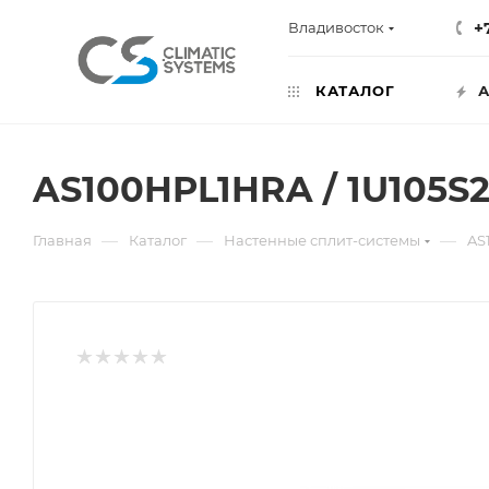
+
Владивосток
КАТАЛОГ
А
AS100HPL1HRA / 1U105S
—
—
—
Главная
Каталог
Настенные сплит-системы
AS