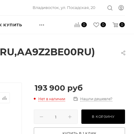
Владивосток, ул. Посадская, 20
0
0
0
К КУПИТЬ
00RU,AA9Z2BE00RU)
193 900
руб
Нет в наличии
Нашли дешевле?
В КОРЗИНУ
КУПИТЬ В 1 КЛИК