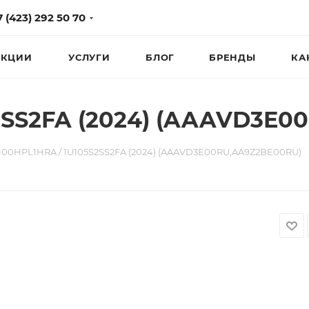
7 (423) 292 50 70
КЦИИ
УСЛУГИ
БЛОГ
БРЕНДЫ
КА
2SS2FA (2024) (AAAVD3E
100HPL1HRA / 1U105S2SS2FA (2024) (AAAVD3E00RU,AA9Z2BE00RU)