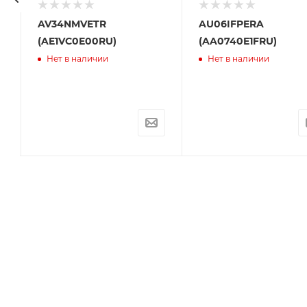
AV34NMVETR
AU06IFPERA
(AE1VC0E00RU)
(AA0740E1FRU)
Нет в наличии
Нет в наличии