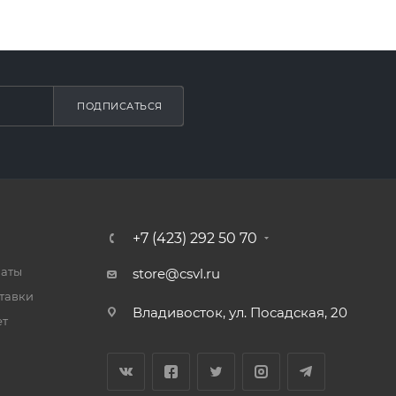
ПОДПИСАТЬСЯ
+7 (423) 292 50 70
латы
store@csvl.ru
тавки
Владивосток, ул. Посадская, 20
ет