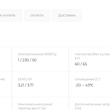
К КУПИТЬ
ОПЛАТА
ДОСТАВКА
Электропитание (Ф/В/Гц)
Чистый вес/Вес в упак
(кг)
1 / 230 / 50
60 / 65
мм)
EER/COP
Охлаждение (С°)
3.21 / 3.71
-20 ~ 43℃
Максимальная длина/
Дополнительная запр
перепад высот (м)
(г/м)