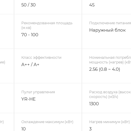
50 / 30
45
Рекомендованная площадь
Подключение питани
(м.кв)
Наружный блок
70 - 100
Класс эффективности
Номинальная потребл
ие)
мощность (нагрев) (кВ
A++ / A+
2.56 (0.8 ~ 4.0)
Пульт управления
Расход воздуха (высок
скорость) (м3/ч)
YR-HE
1300
т)
Охлаждение максимум (кВт)
Нагрев минимум (кВт)
10
3