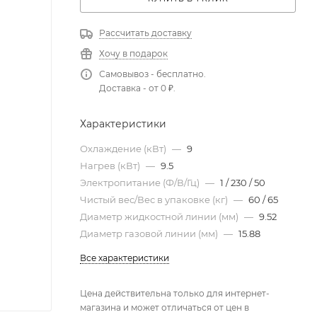
Рассчитать доставку
Хочу в подарок
Самовывоз - бесплатно.
Доставка - от 0 ₽.
Характеристики
Охлаждение (кВт)
—
9
Нагрев (кВт)
—
9.5
Электропитание (Ф/В/Гц)
—
1 / 230 / 50
Чистый вес/Вес в упаковке (кг)
—
60 / 65
Диаметр жидкостной линии (мм)
—
9.52
Диаметр газовой линии (мм)
—
15.88
Все характеристики
Цена действительна только для интернет-
магазина и может отличаться от цен в