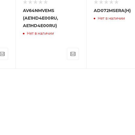
AV64NMVEMS
AD072MSERA(H)
(AE1HD4E00RU,
Нет в наличии
AE1HD4E00RU)
Нет в наличии