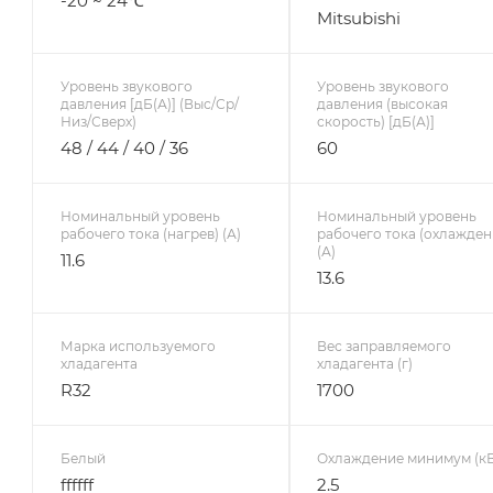
-20 ~ 24℃
Mitsubishi
Уровень звукового
Уровень звукового
давления [дБ(А)] (Выс/Ср/
давления (высокая
Низ/Сверх)
скорость) [дБ(А)]
48 / 44 / 40 / 36
60
Номинальный уровень
Номинальный уровень
рабочего тока (нагрев) (А)
рабочего тока (охлажден
(А)
11.6
13.6
Марка используемого
Вес заправляемого
хладагента
хладагента (г)
R32
1700
Белый
Охлаждение минимум (кВ
ffffff
2.5