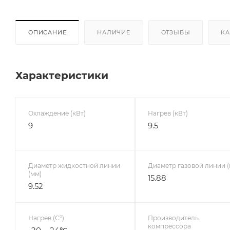
ОПИСАНИЕ
НАЛИЧИЕ
ОТЗЫВЫ
КА
Характеристики
Охлаждение (кВт)
Нагрев (кВт)
9
9.5
Диаметр жидкостной линии
Диаметр газовой линии (
(мм)
15.88
9.52
Нагрев (С°)
Производитель
компрессора