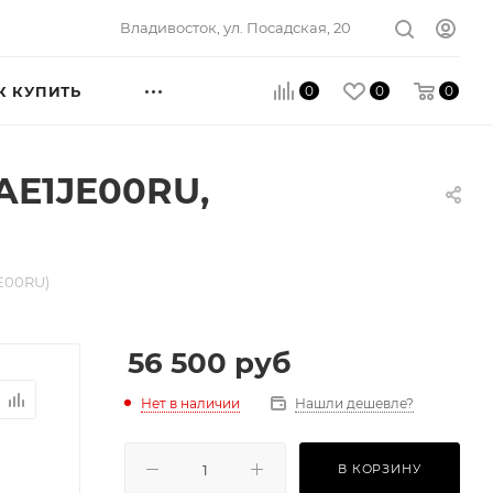
Владивосток, ул. Посадская, 20
0
0
0
К КУПИТЬ
AAE1JE00RU,
4E00RU)
56 500
руб
Нет в наличии
Нашли дешевле?
В КОРЗИНУ