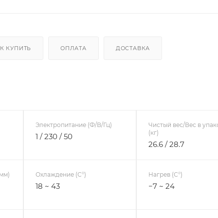
К КУПИТЬ
ОПЛАТА
ДОСТАВКА
Электропитание (Ф/В/Гц)
Чистый вес/Вес в упак
(кг)
1 / 230 / 50
26.6 / 28.7
мм)
Охлаждение (С°)
Нагрев (С°)
18 ~ 43
−7 ~ 24