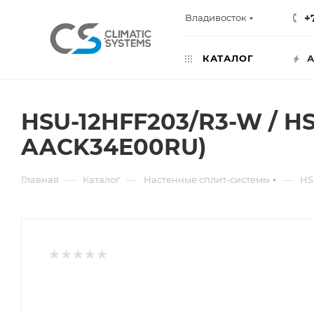
+
Владивосток
КАТАЛОГ
А
HSU-12HFF203/R3-W / HS
AACK34E00RU)
—
—
—
Главная
Каталог
Настенные сплит-системы
HS