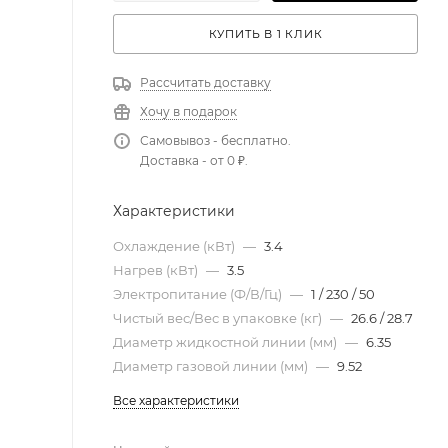
КУПИТЬ В 1 КЛИК
Рассчитать доставку
Хочу в подарок
Самовывоз - бесплатно.
Доставка - от 0 ₽.
Характеристики
Охлаждение (кВт)
—
3.4
Нагрев (кВт)
—
3.5
Электропитание (Ф/В/Гц)
—
1 / 230 / 50
Чистый вес/Вес в упаковке (кг)
—
26.6 / 28.7
Диаметр жидкостной линии (мм)
—
6.35
Диаметр газовой линии (мм)
—
9.52
Все характеристики