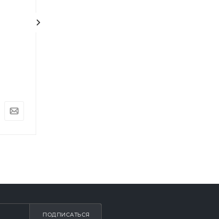
AS50SHP1HRA-S /
AS50HQJ2HRA-
1U50SHP1FRA
1U50HQJ2FRA
(AABF5VE01RU,
(AAC1B5E01RU,
AABF66E02RU)
AAC1DLE00RU)
Нет в наличии
Нет в наличии
ПОДПИСАТЬСЯ