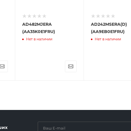
AD482MJERA
AD242MSERA(D)
(AA35K0E1FRU)
(AA9EB0E1FRU)
Нет в наличии
Нет в наличии
ших