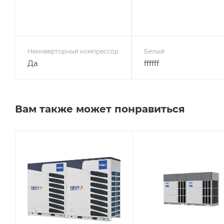
Неинверторный компрессор
Белый
Да
ffffff
Вам также может понравиться