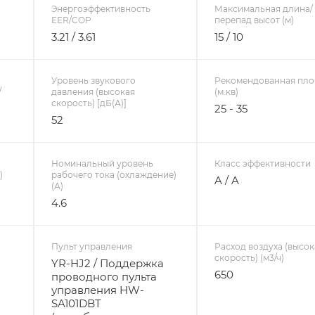
Энергоэффективность
Максимальная длина/
EER/COP
перепад высот (м)
3.21 / 3.61
15 / 10
Уровень звукового
Рекомендованная пл
/
давления (высокая
(м.кв)
скорость) [дБ(А)]
25 - 35
52
Номинальный уровень
Класс эффективности
)
рабочего тока (охлаждение)
A / A
(А)
4.6
Пульт управления
Расход воздуха (высок
скорость) (м3/ч)
YR-HJ2 / Поддержка
650
проводного пульта
управления HW-
SA101DBT