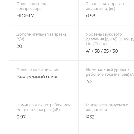
Производитель
Заводская заправка
компрессора
хладагента, (кг)
HIGHLY
0.58
Дополнительная заправка
Уровень звукового
(г/м)
давления [дБ(А)] (Выс/Ср
Низ/Сверх)
20
41 / 38 / 35 / 30
Подключение питания
Номинальный уровень
рабочего тока (нагрев) (А
Внутренний блок
4.2
Номинальная потребляемая
Марка используемого
мощность (нагрев) (кВт)
хладагента
0.97
R32