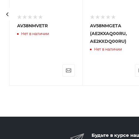
AV38NMVETR
AV58NMGETA
(AE2KXAQ00RU,
Нет в наличии
AE2KXDQ00RU)
Нет в наличии
Будьте в курсе на