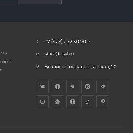
+7 (423) 292 50 70
латы
store@csvl.ru
тавки
Владивосток, ул. Посадская, 20
ет