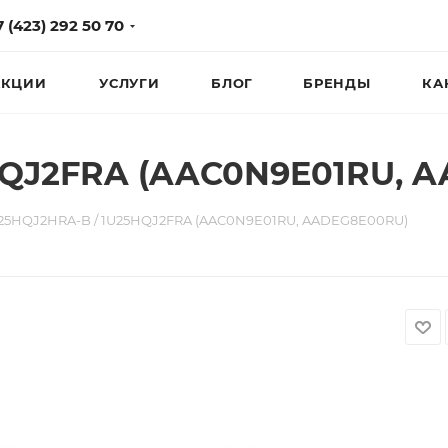
7 (423) 292 50 70
КЦИИ
УСЛУГИ
БЛОГ
БРЕНДЫ
КА
HQJ2FRA (AAC0N9E01RU, 
25HQJ2HRA-B / 1U25HQJ2FRA (AAC0N9E01RU, AADEG8E00RU)