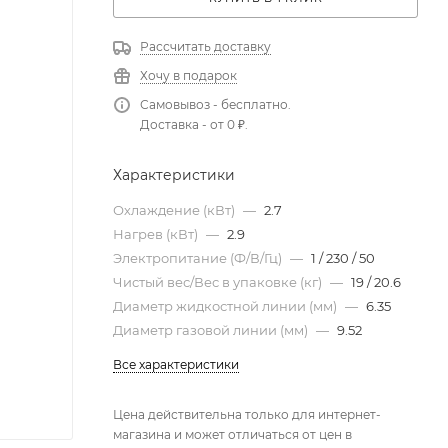
Рассчитать доставку
Хочу в подарок
Самовывоз - бесплатно.
Доставка - от 0 ₽.
Характеристики
Охлаждение (кВт)
—
2.7
Нагрев (кВт)
—
2.9
Электропитание (Ф/В/Гц)
—
1 / 230 / 50
Чистый вес/Вес в упаковке (кг)
—
19 / 20.6
Диаметр жидкостной линии (мм)
—
6.35
Диаметр газовой линии (мм)
—
9.52
Все характеристики
Цена действительна только для интернет-
магазина и может отличаться от цен в