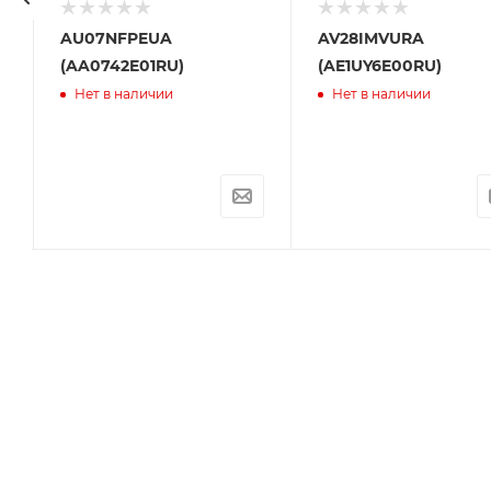
AU07NFPEUA
AV28IMVURA
(AA0742E01RU)
(AE1UY6E00RU)
Нет в наличии
Нет в наличии