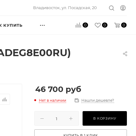
Владивосток, ул. Посадская, 20
0
0
0
К КУПИТЬ
AADEG8E00RU)
46 700
руб
Нет в наличии
Нашли дешевле?
В КОРЗИНУ
КУПИТЬ В 1 КЛИК