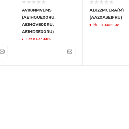
AV88NMVEMS
AB122MCERA(M)
(AE1HGUE00RU,
(AA20A3E1FRU)
AE1HGVE00RU,
Нет в наличии
AE1HD3E00RU)
Нет в наличии