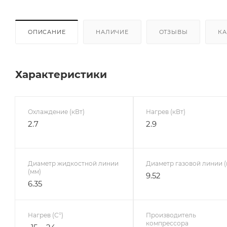
ОПИСАНИЕ
НАЛИЧИЕ
ОТЗЫВЫ
КА
Характеристики
Охлаждение (кВт)
Нагрев (кВт)
2.7
2.9
Диаметр жидкостной линии
Диаметр газовой линии (
(мм)
9.52
6.35
Нагрев (С°)
Производитель
компрессора