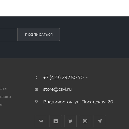
ПОДПИСАТЬСЯ
+7 (423) 292 50 70
латы
store@csvl.ru
тавки
Владивосток, ул. Посадская, 20
ет