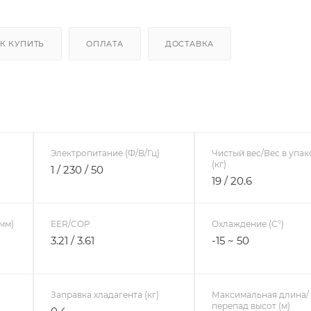
К КУПИТЬ
ОПЛАТА
ДОСТАВКА
Электропитание (Ф/В/Гц)
Чистый вес/Вес в упак
(кг)
1 / 230 / 50
19 / 20.6
мм)
EER/COP
Охлаждение (С°)
3.21 / 3.61
-15 ~ 50
Заправка хладагента (кг)
Максимальная длина/
перепад высот (м)