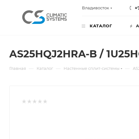
+
Владивосток
КАТАЛОГ
А
AS25HQJ2HRA-B / 1U25
—
—
—
Главная
Каталог
Настенные сплит-системы
AS