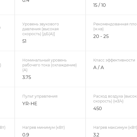
0.4
15 / 10
Уровень звукового
Рекомендованная пл
/
давления (высокая
(м.кв)
скорость) [дБ(А)]
20 - 25
51
Номинальный уровень
Класс эффективности
)
рабочего тока (охлаждение)
A / A
(А)
3.75
Пульт управления
Расход воздуха (высок
скорость) (м3/ч)
YR-HE
450
Вт)
Нагрев минимум (кВт)
Нагрев максимум (кВт
0.9
3.2