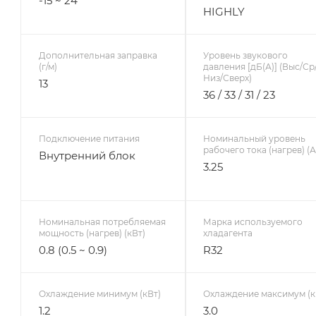
-15 ~ 24
HIGHLY
Дополнительная заправка
Уровень звукового
(г/м)
давления [дБ(А)] (Выс/Ср
Низ/Сверх)
13
36 / 33 / 31 / 23
Подключение питания
Номинальный уровень
рабочего тока (нагрев) (А
Внутренний блок
3.25
Номинальная потребляемая
Марка используемого
мощность (нагрев) (кВт)
хладагента
0.8 (0.5 ~ 0.9)
R32
Охлаждение минимум (кВт)
Охлаждение максимум (к
1.2
3.0