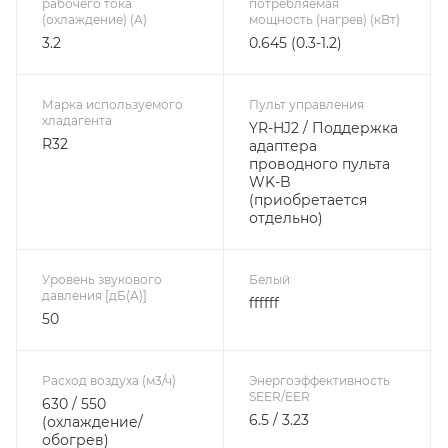
рабочего тока
потребляемая
(охлаждение) (А)
мощность (нагрев) (кВт)
3.2
0.645 (0.3-1.2)
Марка используемого
Пульт управления
хладагента
YR-HJ2 / Поддержка
R32
адаптера
проводного пульта
WK-B
(приобретается
отдельно)
Уровень звукового
Белый
давления [дБ(А)]
ffffff
50
Расход воздуха (м3/ч)
Энергоэффективность
SEER/EER
630 / 550
6.5 / 3.23
(охлаждение/
обогрев)