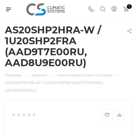
0
AS20SHP2HRA-W /
1U20SHP2FRA
(AAD9T7E00RU,
AAD8U9E00RU)
—
—
—
Главная
Каталог
Настенные сплит-системы
AS20SHP2HRA-W / 1U20SHP2FRA (AAD9T7E00RU,
AAD8U9E00RU)