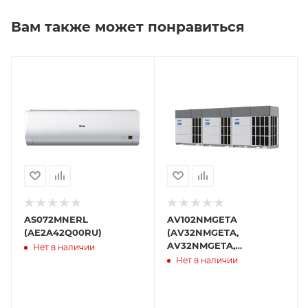
Вам также может понравиться
AS072MNERL
AV102NMGETA
(AE2A42Q00RU)
(AV32NMGETA,
AV32NMGETA,
Нет в наличии
AV38NMGETA)
Нет в наличии