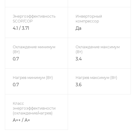
Энергоэффективность
Инверторный
SCOP/COP
компрессор
4.1 / 3.71
Да
Охлаждение минимум
Охлаждение максимум
(Вт)
(Вт)
0.7
3.4
Нагрев минимум (Вт)
Нагрев максимум (Вт)
0.7
3.6
Класс
энергоэффективности
(охлаждение/нагрев)
A++ / A+