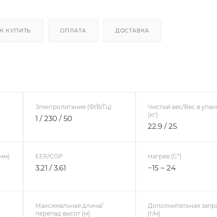
К КУПИТЬ
ОПЛАТА
ДОСТАВКА
Электропитание (Ф/В/Гц)
Чистый вес/Вес в упак
(кг)
1 / 230 / 50
22.9 / 25
мм)
EER/COP
Нагрев (С°)
3.21 / 3.61
−15 ~ 24
Максимальная длина/
Дополнительная запр
перепад высот (м)
(г/м)