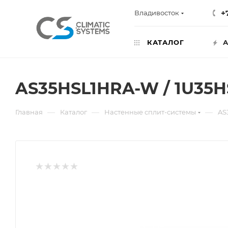
+
Владивосток
КАТАЛОГ
А
AS35HSL1HRA-W / 1U35
—
—
—
Главная
Каталог
Настенные сплит-системы
AS