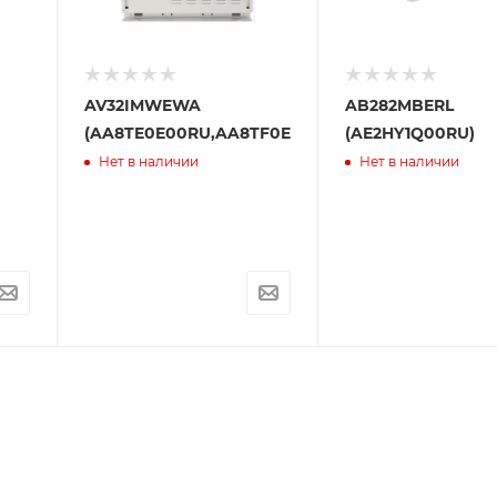
AV32IMWEWA
AB282MBERL
(AA8TE0E00RU,AA8TF0E00RU)
(AE2HY1Q00RU)
Нет в наличии
Нет в наличии