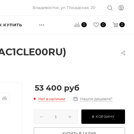
Владивосток, ул. Посадская, 20
0
0
0
К КУПИТЬ
AC1CLE00RU)
53 400
руб
Нет в наличии
Нашли дешевле?
В КОРЗИНУ
КУПИТЬ В 1 КЛИК