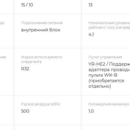
15 / 10
13
дь
Подключение питания
Номинальный уровен
рабочего тока (нагрев)
внутренний блок
4.1
мая
Марка используемого
Пульт управления
хладагента
YR-HE2 / Поддер
R32
адаптера провод
пульта WK-B
(приобретается
отдельно)
Расход воздуха (м3/ч)
Охлаждение минимум 
500
1.0