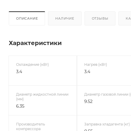
ОПИСАНИЕ
НАЛИЧИЕ
ОТЗЫВЫ
КА
Характеристики
Охлаждение (кВт)
Нагрев (кВт)
3.4
3.4
Диаметр жидкостной линии
Диаметр газовой линии (
(мм)
9.52
6.35
Производитель
Заправка хладагента (кг)
компрессора