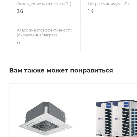
Охлаждение максимум (кВт)
Нагрев минимум (кВт)
3.6
1.4
Класс энергоэффективности
(охлаждение/нагрев)
A
Вам также может понравиться