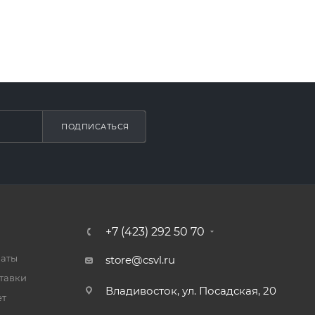
ПОДПИСАТЬСЯ
+7 (423) 292 50 70
латы
store@csvl.ru
тавки
Владивосток, ул. Посадская, 20
ет