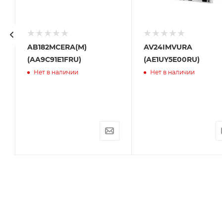
AB182MCERA(M)
AV24IMVURA
(AA9C91E1FRU)
(AE1UY5E00RU)
Нет в наличии
Нет в наличии