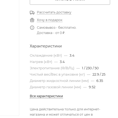
Рассчитать доставку
Хочу в подарок
Самовывоз - бесплатно.
Доставка - от 0 ₽.
Характеристики
Охлаждение (кВт)
—
3.4
Нагрев (кВт)
—
3.4
Электропитание (Ф/В/Гц)
—
1 / 230 / 50
Чистый вес/Вес в упаковке (кг)
—
22.9 / 25
Диаметр жидкостной линии (мм)
—
6.35
Диаметр газовой линии (мм)
—
9.52
Все характеристики
Цена действительна только для интернет-
магазина и может отличаться от цен в