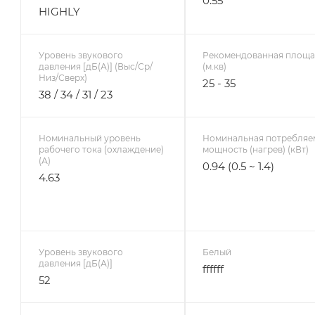
0.55
HIGHLY
Уровень звукового
Рекомендованная площа
давления [дБ(А)] (Выс/Ср/
(м.кв)
Низ/Сверх)
25 - 35
38 / 34 / 31 / 23
Номинальный уровень
Номинальная потребляе
рабочего тока (охлаждение)
мощность (нагрев) (кВт)
(А)
0.94 (0.5 ~ 1.4)
4.63
Уровень звукового
Белый
давления [дБ(А)]
ffffff
52