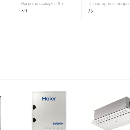
Нагрев максимум (кВт)
Инверторный компре
3.9
Да