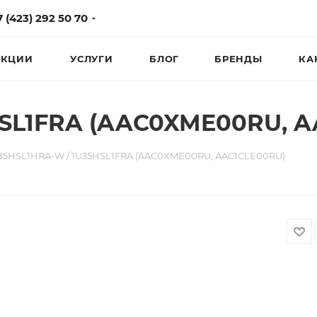
7 (423) 292 50 70
КЦИИ
УСЛУГИ
БЛОГ
БРЕНДЫ
КА
HSL1FRA (AAC0XME00RU, A
35HSL1HRA-W / 1U35HSL1FRA (AAC0XME00RU, AAC1CLE00RU)