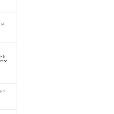
ь
 (А)
жка
ного
(кВт)