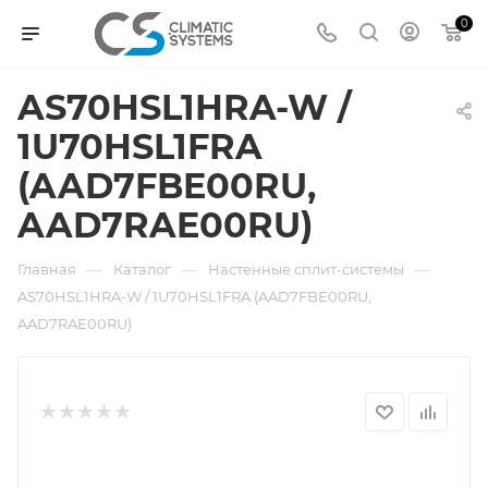
0
AS70HSL1HRA-W /
1U70HSL1FRA
(AAD7FBE00RU,
AAD7RAE00RU)
—
—
—
Главная
Каталог
Настенные сплит-системы
AS70HSL1HRA-W / 1U70HSL1FRA (AAD7FBE00RU,
AAD7RAE00RU)