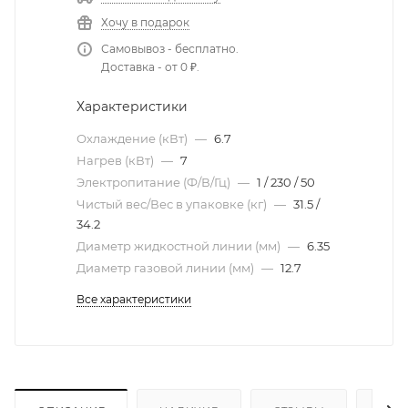
Хочу в подарок
Самовывоз - бесплатно.
Доставка - от 0 ₽.
Характеристики
Охлаждение (кВт)
—
6.7
Нагрев (кВт)
—
7
Электропитание (Ф/В/Гц)
—
1 / 230 / 50
Чистый вес/Вес в упаковке (кг)
—
31.5 /
34.2
Диаметр жидкостной линии (мм)
—
6.35
Диаметр газовой линии (мм)
—
12.7
Все характеристики