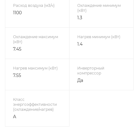
Расход воздуха (м3/ч)
Охлаждение минимум
(кВт)
1100
1.3
Охлаждение максимум
Нагрев минимум (кВт)
(кВт)
1.4
7.45
Нагрев максимум (кВт)
Инверторный
компрессор
7.55
Да
Класс
энергоэффективности
(охлаждение/нагрев)
A