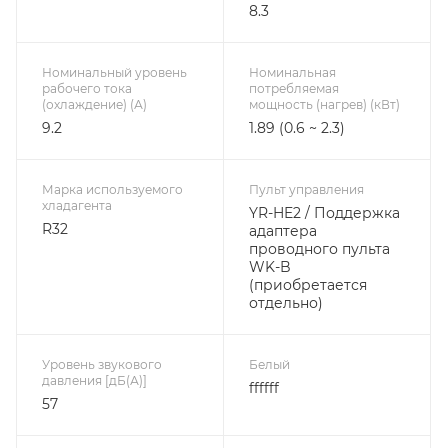
8.3
Номинальный уровень
Номинальная
рабочего тока
потребляемая
(охлаждение) (А)
мощность (нагрев) (кВт)
9.2
1.89 (0.6 ~ 2.3)
Марка используемого
Пульт управления
хладагента
YR-HE2 / Поддержка
R32
адаптера
проводного пульта
WK-B
(приобретается
отдельно)
Уровень звукового
Белый
давления [дБ(А)]
ffffff
57