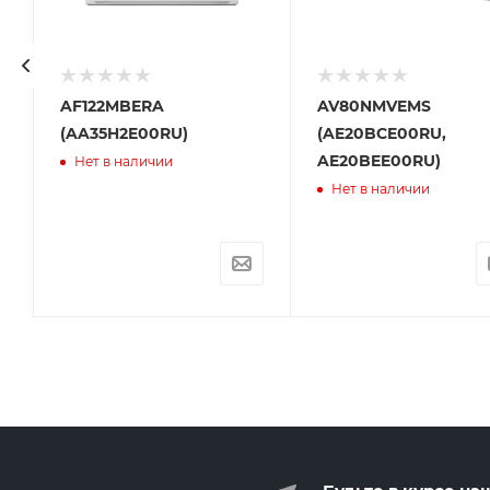
AF122MBERA
AV80NMVEMS
(AA35H2E00RU)
(AE20BCE00RU,
AE20BEE00RU)
Нет в наличии
Нет в наличии