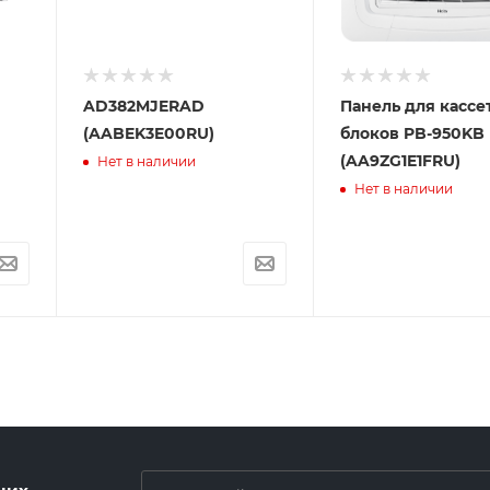
AD382MJERAD
Панель для кассе
(AABEK3E00RU)
блоков PB-950KB
(AA9ZG1E1FRU)
Нет в наличии
Нет в наличии