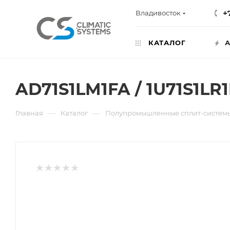
+
Владивосток
КАТАЛОГ
А
AD71S1LM1FA / 1U71S1L
—
—
Главная
Каталог
Полупромышленные сплит-систем