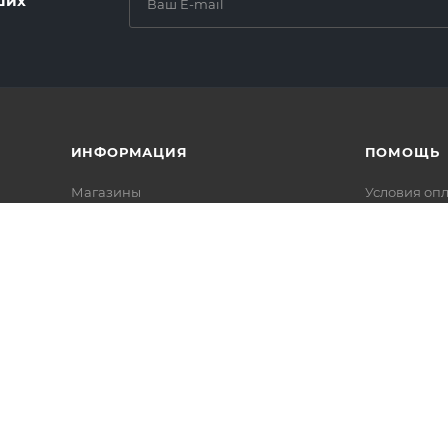
ших
ИНФОРМАЦИЯ
ПОМОЩЬ
Магазины
Условия оп
Условия оплаты
Условия дос
Условия доставки
Вопрос-отв
Гарантия на товар
Реквизиты
Политика
Возможности