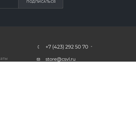
ПОДПИСАТЬСЯ
+7 (423) 292 50 70
латы
store@csvl.ru
тавки
Владивосток, ул. Посадская, 20
ет