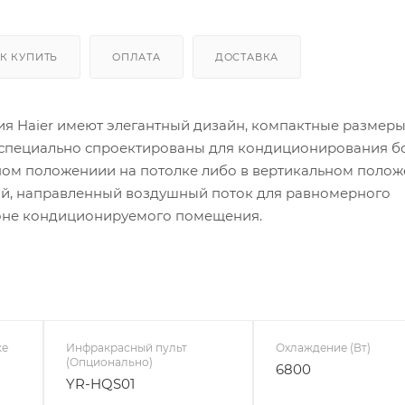
К КУПИТЬ
ОПЛАТА
ДОСТАВКА
я Haier имеют элегантный дизайн, компактные размеры
и специально спроектированы для кондиционирования 
ном положениии на потолке либо в вертикальном полож
й, направленный воздушный поток для равномерного
зоне кондиционируемого помещения.
ке
Инфракрасный пульт
Охлаждение (Вт)
(Опционально)
6800
YR-HQS01