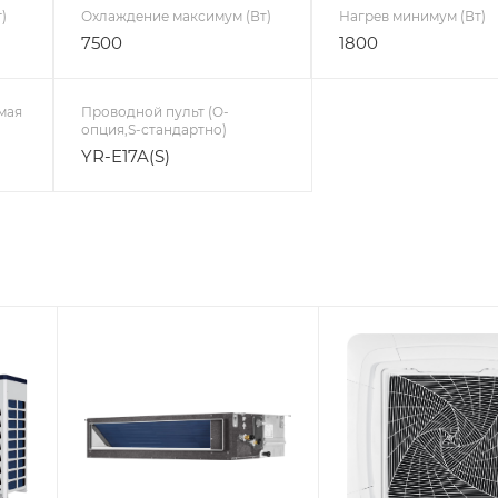
)
Охлаждение максимум (Вт)
Нагрев минимум (Вт)
7500
1800
мая
Проводной пульт (O-
опция,S-стандартно)
YR-E17A(S)