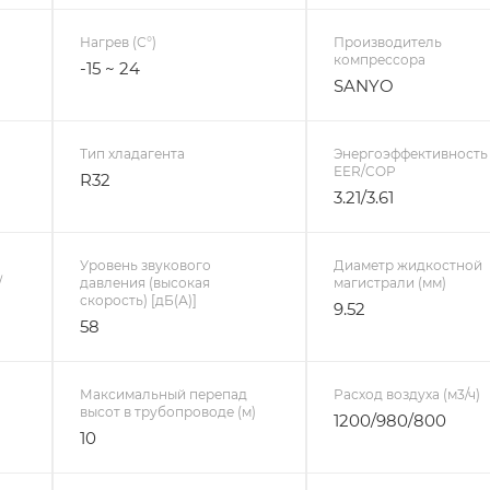
Нагрев (С°)
Производитель
компрессора
-15 ~ 24
SANYO
Тип хладагента
Энергоэффективность
EER/COP
R32
3.21/3.61
Уровень звукового
Диаметр жидкостной
/
давления (высокая
магистрали (мм)
скорость) [дБ(А)]
9.52
58
Максимальный перепад
Расход воздуха (м3/ч)
высот в трубопроводе (м)
1200/980/800
10