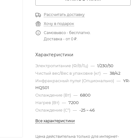
Рассчитать доставку
Хочу в подарок
Самовывоз - бесплатно.
Доставка - от 0 ₽.
Характеристики
Электропитание (Ф/В/Гц)
—
1/230/50
Чистый вес/Вес в упаковке (кг)
—
38/42
Инфракрасный пульт (Опционально)
—
YR-
HQS01
Охлаждение (Вт)
—
6800
Нагрев (Вт)
—
7200
Охлаждение (С°)
—
-25 ~ 46
Все характеристики
Цена действительна только для интернет-