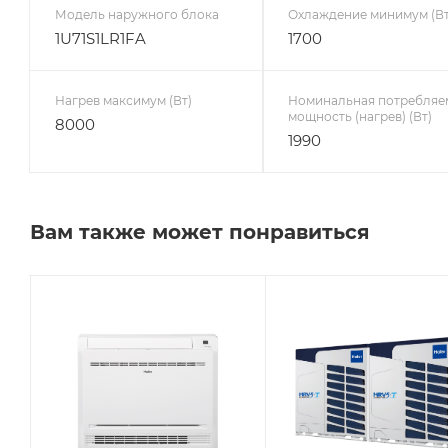
Модель наружного блока
Охлаждение минимум (Вт
1U71S1LR1FA
1700
Нагрев максимум (Вт)
Номинальная потребляе
мощность (нагрев) (Вт)
8000
1990
Вам также может понравиться