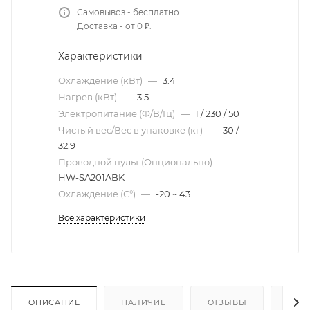
Самовывоз - бесплатно.
Доставка - от 0 ₽.
Характеристики
Охлаждение (кВт)
—
3.4
Нагрев (кВт)
—
3.5
Электропитание (Ф/В/Гц)
—
1 / 230 / 50
Чистый вес/Вес в упаковке (кг)
—
30 /
32.9
Проводной пульт (Опционально)
—
HW-SA201ABK
Охлаждение (С°)
—
-20 ~ 43
Все характеристики
ОПИСАНИЕ
НАЛИЧИЕ
ОТЗЫВЫ
КАК