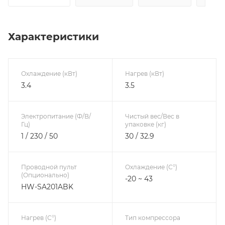
Характеристики
Охлаждение (кВт)
Нагрев (кВт)
3.4
3.5
Электропитание (Ф/В/
Чистый вес/Вес в
Гц)
упаковке (кг)
1 / 230 / 50
30 / 32.9
Проводной пульт
Охлаждение (С°)
(Опционально)
-20 ~ 43
HW-SA201ABK
Нагрев (С°)
Тип компрессора