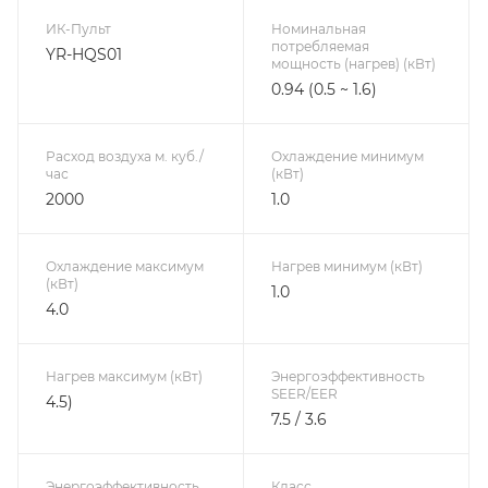
ИК-Пульт
Номинальная
потребляемая
YR-HQS01
мощность (нагрев) (кВт)
0.94 (0.5 ~ 1.6)
Расход воздуха м. куб./
Охлаждение минимум
час
(кВт)
2000
1.0
Охлаждение максимум
Нагрев минимум (кВт)
(кВт)
1.0
4.0
Нагрев максимум (кВт)
Энергоэффективность
SEER/EER
4.5)
7.5 / 3.6
Энергоэффективность
Класс