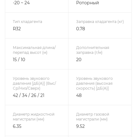
-20 ~ 24
Роторный
Тип хладагента
Заправка хладагента (кг)
R32
0.78
Максимальная длина/
Дополнительная
перепад высот (м)
заправка (г/м)
15 / 10
20
Уровень звукового
Уровень звукового
давления [дБ(А)] (Выс/
давления (высокая
Ср/Низ/Сверх)
скорость) [дБ(А)]
42 / 34 / 26 / 21
48
Диаметр жидкостной
Диаметр газовой
магистрали (мм)
магистрали (мм)
6.35
9.52