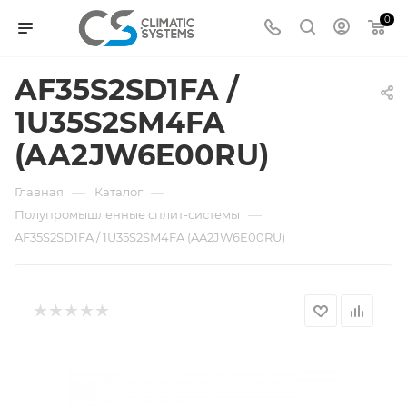
0
AF35S2SD1FA /
1U35S2SM4FA
(AA2JW6E00RU)
—
—
Главная
Каталог
—
Полупромышленные сплит-системы
AF35S2SD1FA / 1U35S2SM4FA (AA2JW6E00RU)