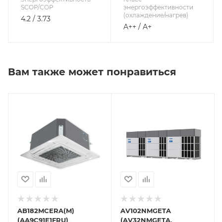
SCOP/COP
энергоэффективности
(охлаждение/нагрев)
4.2 / 3.73
A++ / A+
Вам также может понравиться
AB182MCERA(M)
AV102NMGETA
(AA9C91E1FRU)
(AV32NMGETA,